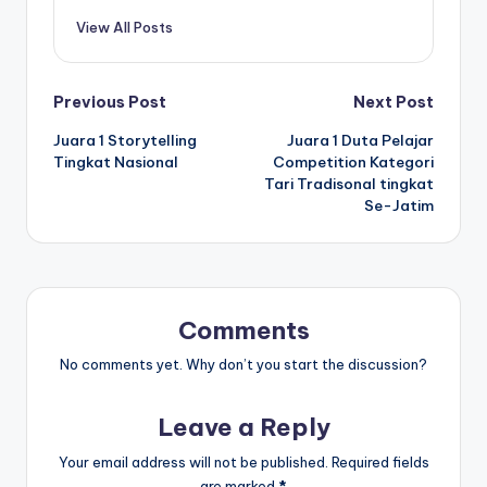
View All Posts
Post
Previous Post
Next Post
Juara 1 Storytelling
Juara 1 Duta Pelajar
navigation
Tingkat Nasional
Competition Kategori
Tari Tradisonal tingkat
Se-Jatim
Comments
No comments yet. Why don’t you start the discussion?
Leave a Reply
Your email address will not be published.
Required fields
are marked
*