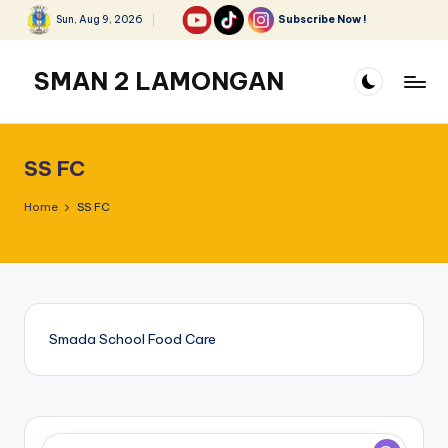
Sun, Aug 9, 2026
Subscribe Now !
Skip
to
SMAN 2 LAMONGAN
content
SS FC
Home
SS FC
Smada School Food Care