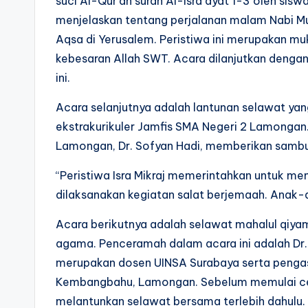
suci Al-Qur’an surah Al-Isra ayat 1-3 oleh sis
menjelaskan tentang perjalanan malam Nabi Mu
Aqsa di Yerusalem. Peristiwa ini merupakan m
kebesaran Allah SWT. Acara dilanjutkan dengan
ini.
Acara selanjutnya adalah lantunan selawat yan
ekstrakurikuler Jamfis SMA Negeri 2 Lamongan.
Lamongan, Dr. Sofyan Hadi, memberikan samb
“Peristiwa Isra Mikraj memerintahkan untuk men
dilaksanakan kegiatan salat berjemaah. Anak-a
Acara berikutnya adalah selawat mahalul qiya
agama. Penceramah dalam acara ini adalah Dr. 
merupakan dosen UINSA Surabaya serta penga
Kembangbahu, Lamongan. Sebelum memulai cer
melantunkan selawat bersama terlebih dahulu.