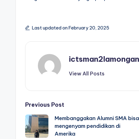
Last updated on February 20, 2025
ictsman2lamonga
View All Posts
Post
Previous Post
Membanggakan Alumni SMA bisa
navigation
mengenyam pendidikan di
Amerika