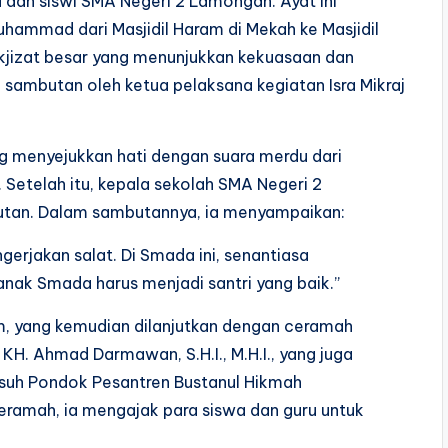
wa dan siswi SMA Negeri 2 Lamongan. Ayat ini
hammad dari Masjidil Haram di Mekah ke Masjidil
ukjizat besar yang menunjukkan kekuasaan dan
 sambutan oleh ketua pelaksana kegiatan Isra Mikraj
g menyejukkan hati dengan suara merdu dari
 Setelah itu, kepala sekolah SMA Negeri 2
utan. Dalam sambutannya, ia menyampaikan:
gerjakan salat. Di Smada ini, senantiasa
nak Smada harus menjadi santri yang baik.”
m, yang kemudian dilanjutkan dengan ceramah
KH. Ahmad Darmawan, S.H.I., M.H.I., yang juga
suh Pondok Pesantren Bustanul Hikmah
amah, ia mengajak para siswa dan guru untuk