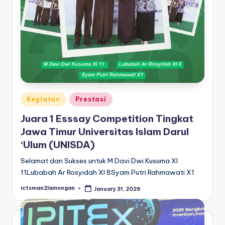
Posted
Kegiatan
Prestasi
in
Juara 1 Esssay Competition Tingkat
Jawa Timur Universitas Islam Darul
‘Ulum (UNISDA)
Selamat dan Sukses untuk M Davi Dwi Kusuma XI
11Lubabah Ar Rosyidah XI 8Syam Putri Rahmawati X1
ictsman2lamongan
January 31, 2026
Posted
by