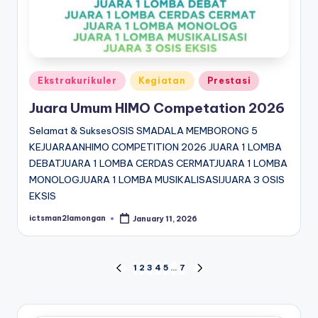
Posted
Ekstrakurikuler
Kegiatan
Prestasi
in
Juara Umum HIMO Competation 2026
Selamat & SuksesOSIS SMADALA MEMBORONG 5
KEJUARAANHIMO COMPETITION 2026 JUARA 1 LOMBA
DEBATJUARA 1 LOMBA CERDAS CERMATJUARA 1 LOMBA
MONOLOGJUARA 1 LOMBA MUSIKALISASIJUARA 3 OSIS
EKSIS
ictsman2lamongan
January 11, 2026
Posted
by
Posts
1
2
3
4
5
…
7
PREVIOUS
NEXT
PAGE
PAGE
navigation