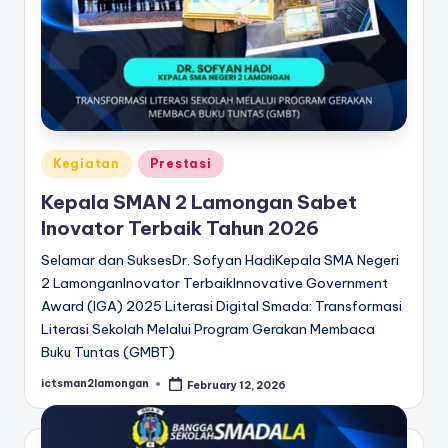
Posted
Kegiatan
Prestasi
in
Kepala SMAN 2 Lamongan Sabet
Inovator Terbaik Tahun 2026
Selamar dan SuksesDr. Sofyan HadiKepala SMA Negeri
2 LamonganInovator TerbaikInnovative Government
Award (IGA) 2025 Literasi Digital Smada: Transformasi
Literasi Sekolah Melalui Program Gerakan Membaca
Buku Tuntas (GMBT)
ictsman2lamongan
February 12, 2026
Posted
by