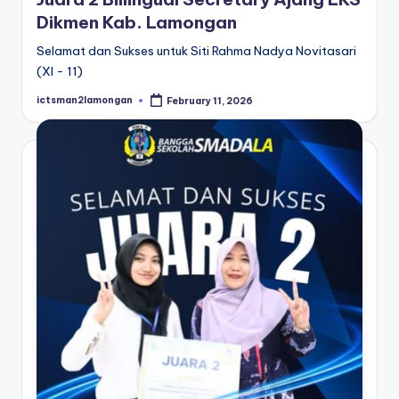
Dikmen Kab. Lamongan
Selamat dan Sukses untuk Siti Rahma Nadya Novitasari
(XI - 11)
ictsman2lamongan
February 11, 2026
Posted
by