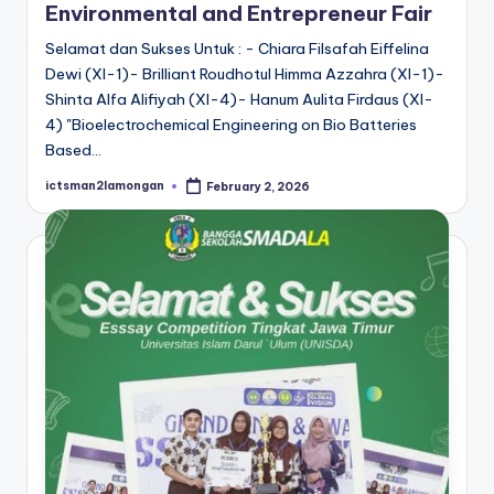
Environmental and Entrepreneur Fair
Selamat dan Sukses Untuk : - Chiara Filsafah Eiffelina
Dewi (XI-1)- Brilliant Roudhotul Himma Azzahra (XI-1)-
Shinta Alfa Alifiyah (XI-4)- Hanum Aulita Firdaus (XI-
4) "Bioelectrochemical Engineering on Bio Batteries
Based…
ictsman2lamongan
February 2, 2026
Posted
by