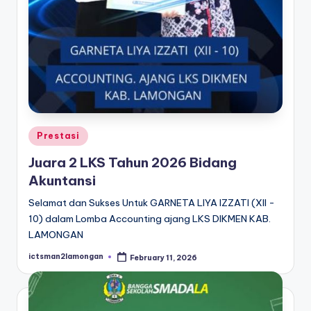
Posted
Prestasi
in
Juara 2 LKS Tahun 2026 Bidang
Akuntansi
Selamat dan Sukses Untuk GARNETA LIYA IZZATI (XII -
10) dalam Lomba Accounting ajang LKS DIKMEN KAB.
LAMONGAN
ictsman2lamongan
February 11, 2026
Posted
by