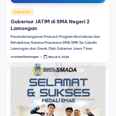
Posted
Kegiatan
in
Gubernur JATIM di SMA Negeri 2
Lamongan
Penandatanganan Prasasti Program Revitalisasi dan
Rehabilitasi Sarana Prasarana SMA SMK Se Cabdin
Lamongan dan Gresik Oleh Gubernur Jawa Timur.
ictsman2lamongan
March 5, 2026
Posted
by