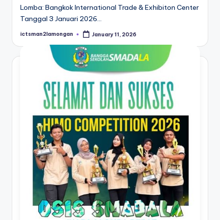
Lomba: Bangkok International Trade & Exhibiton Center
Tanggal 3 Januari 2026…
ictsman2lamongan
January 11, 2026
Posted
by