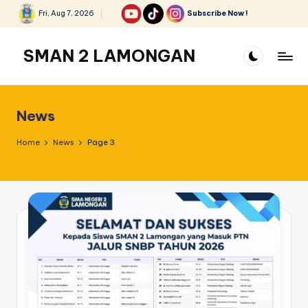
Fri, Aug 7, 2026
Subscribe Now !
Skip
to
SMAN 2 LAMONGAN
content
News
Home
News
Page 3