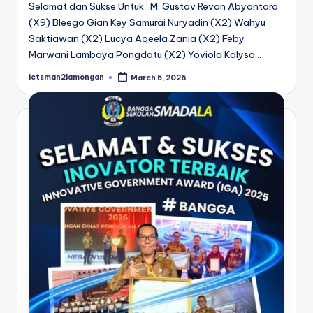
Selamat dan Sukse Untuk : M. Gustav Revan Abyantara
(X9) Bleego Gian Key Samurai Nuryadin (X2) Wahyu
Saktiawan (X2) Lucya Aqeela Zania (X2) Feby
Marwani Lambaya Pongdatu (X2) Yoviola Kalysa…
ictsman2lamongan
March 5, 2026
Posted
by