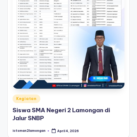
Posted
Kegiatan
in
Siswa SMA Negeri 2 Lamongan di
Jalur SNBP
ictsman2lamongan
April 4, 2026
Posted
by