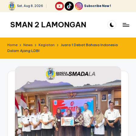
Sat, Aug 8, 2026
Subscribe Now !
Skip
to
SMAN 2 LAMONGAN
content
Home
News
Kegiatan
Juara 1 Debat Bahasa Indonesia
Dalam Ajang LDBI