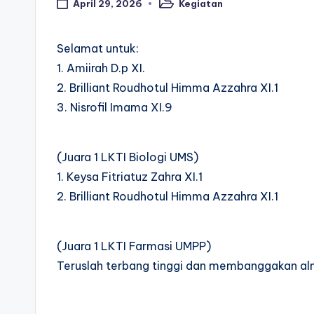
Kegiatan
April 29, 2026
Posted
in
Selamat untuk:
1. Amiirah D.p XI.
2. Brilliant Roudhotul Himma Azzahra XI.1
3. Nisrofil Imama XI.9
(Juara 1 LKTI Biologi UMS)
1. Keysa Fitriatuz Zahra XI.1
2. Brilliant Roudhotul Himma Azzahra XI.1
(Juara 1 LKTI Farmasi UMPP)
Teruslah terbang tinggi dan membanggakan a