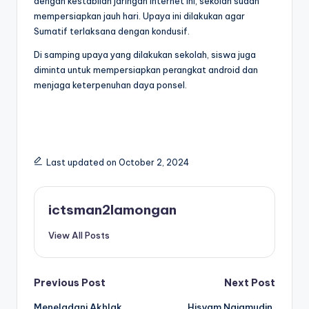
dengan kestabilan jaringan internet ini, sekolah sudah
mempersiapkan jauh hari. Upaya ini dilakukan agar
Sumatif terlaksana dengan kondusif.
Di samping upaya yang dilakukan sekolah, siswa juga
diminta untuk mempersiapkan perangkat android dan
menjaga keterpenuhan daya ponsel.
Last updated on October 2, 2024
ictsman2lamongan
View All Posts
Post
Previous Post
Next Post
Meneladani Akhlak
Hisyam Najamudin,