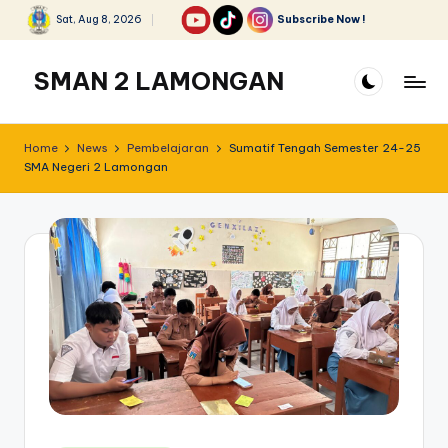
Sat, Aug 8, 2026
Subscribe Now !
Skip
to
SMAN 2 LAMONGAN
content
Home
News
Pembelajaran
Sumatif Tengah Semester 24-25
SMA Negeri 2 Lamongan