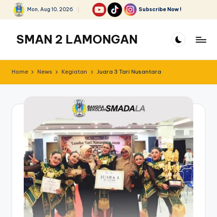
Mon, Aug 10, 2026
Subscribe Now !
Skip
to
SMAN 2 LAMONGAN
content
Home
News
Kegiatan
Juara 3 Tari Nusantara