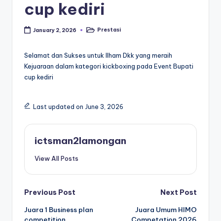
cup kediri
Prestasi
January 2, 2026
Posted
in
Selamat dan Sukses untuk Ilham Dkk yang meraih
Kejuaraan dalam kategori kickboxing pada Event Bupati
cup kediri
Last updated on June 3, 2026
ictsman2lamongan
View All Posts
Post
Previous Post
Next Post
Juara 1 Business plan
Juara Umum HIMO
navigation
competition
Competation 2026